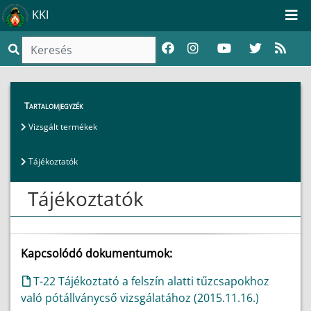
KKI
Termékvizsgálat, tanúsítás
>
Termékek
>
Tartalomjegyzék
Tájékoztatók
Vizsgált termékek
Tájékoztatók
Tájékoztatók
Kapcsolódó dokumentumok:
T-22 Tájékoztató a felszín alatti tűzcsapokhoz
való pótállványcső vizsgálatához (2015.11.16.)