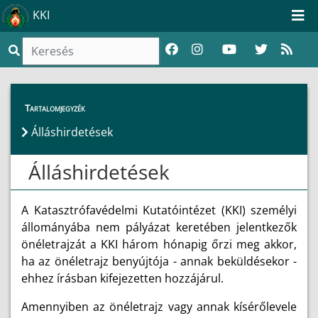
KKI
Magunkról
>
Álláshirdetések
Tartalomjegyzék
Álláshirdetések
Álláshirdetések
A Katasztrófavédelmi Kutatóintézet (KKI) személyi
állományába nem pályázat keretében jelentkezők
önéletrajzát a KKI három hónapig őrzi meg akkor,
ha az önéletrajz benyújtója - annak beküldésekor -
ehhez írásban kifejezetten hozzájárul.
Amennyiben az önéletrajz vagy annak kísérőlevele