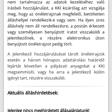
nem tartalmazza az adatok kezeléséhez való
írásbeli hozzájárulást, a KKI kizárólag azt vizsgálja
meg, hogy az önéletrajznak megfelelő, betöltetlen
álláshellyel rendelkezik-e vagy sem. Ha ilyen üres
álláshely nem áll rendelkezésre, a postán érkezett
vagy személyesen benyújtott iratot visszaküldi a
jelentkezőnek, a részére elektronikus úton
benyújtott önéletrajzot pedig törli.
A jelentkező hozzájárulásával tárolt önéletrajzok
esetén a három hónapos adattárolási határidő
lejártát követően a pályázati anyagokat a KKI
megsemmisíti, vagy ha arra a jelentkező külön
igényt tart, részére visszaküldi.
Aktuális álláshirdetések:
Jelenleg nincs meghirdetett állásajánlatunk!