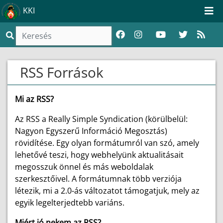
KKI
RSS Források
Mi az RSS?
Az RSS a Really Simple Syndication (körülbelül:
Nagyon Egyszerű Információ Megosztás)
rövidítése. Egy olyan formátumról van szó, amely
lehetővé teszi, hogy webhelyünk aktualitásait
megosszuk önnel és más weboldalak
szerkesztőivel. A formátumnak több verziója
létezik, mi a 2.0-ás változatot támogatjuk, mely az
egyik legelterjedtebb variáns.
Miért jó nekem az RSS?