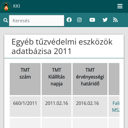
KKI
Egyéb tűzvédelmi eszközök
adatbázisa 2011
TMT
TMT
TMT
Ter
szám
Kiállítás
érvényességi
napja
határidő
660/1/2011
2011.02.16
2016.02.16
Falitű
MSZ EN