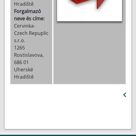
Hradiště
Forgalmazó
neve és címe:
Cervinka-
Czech Repuplic
s.r.o.
1265
Rostislavova,
686 01
Uherské
Hradiště