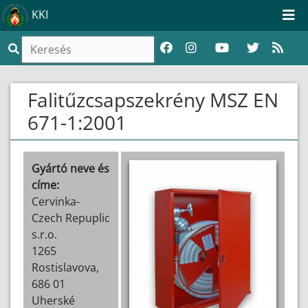
KKI
Falitűzcsapszekrény MSZ EN
671-1:2001
Gyártó neve és
címe:
Cervinka-
Czech Repuplic
s.r.o.
1265
Rostislavova,
686 01
Uherské