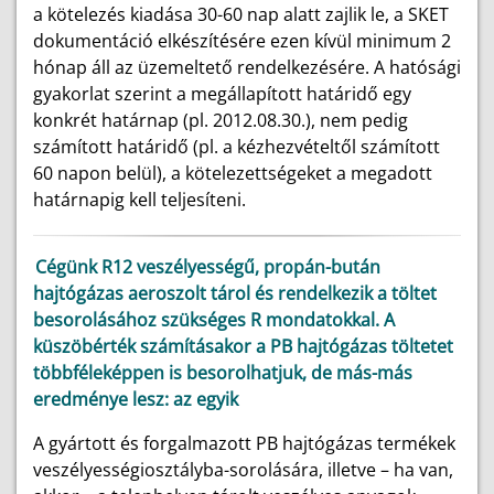
a kötelezés kiadása 30-60 nap alatt zajlik le, a SKET
dokumentáció elkészítésére ezen kívül minimum 2
hónap áll az üzemeltető rendelkezésére. A hatósági
gyakorlat szerint a megállapított határidő egy
konkrét határnap (pl. 2012.08.30.), nem pedig
számított határidő (pl. a kézhezvételtől számított
60 napon belül), a kötelezettségeket a megadott
határnapig kell teljesíteni.
Cégünk R12 veszélyességű, propán-bután
hajtógázas aeroszolt tárol és rendelkezik a töltet
besorolásához szükséges R mondatokkal. A
küszöbérték számításakor a PB hajtógázas töltetet
többféleképpen is besorolhatjuk, de más-más
eredménye lesz: az egyik
A gyártott és forgalmazott PB hajtógázas termékek
veszélyességiosztályba-sorolására, illetve – ha van,