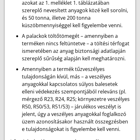
azokat az 1. melléklet 1. táblázatában
szereplő nevesített anyagok közé kell sorolni,
és 50 tonna, illetve 200 tonna
küszöbmennyiséggel kell figyelembe venni.
A palackok töltőtömegét – amennyiben a
terméken nincs feltüntetve – a töltési térfogat
ismeretében az anyag biztonsági adatlapján
szereplő sűrűség alapján kell meghatározni.
Amennyiben a termék tűzveszélyes
tulajdonságán kívül, más – a veszélyes
anyagokkal kapcsolatos súlyos balesetek
elleni védekezés szempontjából releváns (pl.
mérgező R23, R24, R25; környezetre veszélyes
R50, R50/53, R51/53) – járulékos veszélyt is
jelent, úgy a veszélyes anyagokkal foglalkozó
üzem azonosításakor használt összegzésben
e tulajdonságokat is figyelembe kell venni.