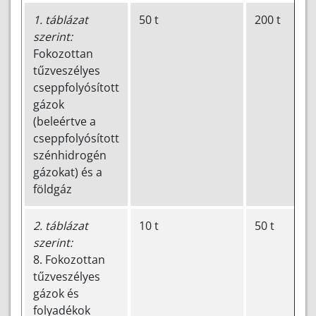
1. táblázat
50 t
200 t
szerint:
Fokozottan
tűzveszélyes
cseppfolyósított
gázok
(beleértve a
cseppfolyósított
szénhidrogén
gázokat) és a
földgáz
2. táblázat
10 t
50 t
szerint:
8. Fokozottan
tűzveszélyes
gázok és
folyadékok