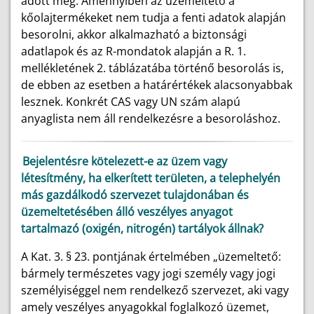
adott meg. Amennyiben az üzemeltető a
kőolajtermékeket nem tudja a fenti adatok alapján
besorolni, akkor alkalmazható a biztonsági
adatlapok és az R-mondatok alapján a R. 1.
mellékletének 2. táblázatába történő besorolás is,
de ebben az esetben a határértékek alacsonyabbak
lesznek. Konkrét CAS vagy UN szám alapú
anyaglista nem áll rendelkezésre a besoroláshoz.
Bejelentésre kötelezett-e az üzem vagy
létesítmény, ha elkerített területen, a telephelyén
más gazdálkodó szervezet tulajdonában és
üzemeltetésében álló veszélyes anyagot
tartalmazó (oxigén, nitrogén) tartályok állnak?
A Kat. 3. § 23. pontjának értelmében „üzemeltető:
bármely természetes vagy jogi személy vagy jogi
személyiséggel nem rendelkező szervezet, aki vagy
amely veszélyes anyagokkal foglalkozó üzemet,