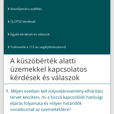
Veszélyesáru-szállítás
Új OTSZ kérdések
Egyéb kérdések és válaszok
Tudnivalók a 112-es segélyhívószámról
A küszöbérték alatti
üzemekkel kapcsolatos
kérdések és válaszok
Milyen esetben kell súlyoskáresemény-elhárítási
tervet készíteni, mi a hozzá kapcsolódó hatósági
eljárás folyamata és milyen határidők
vonatkoznak az üzemeltetőkre?