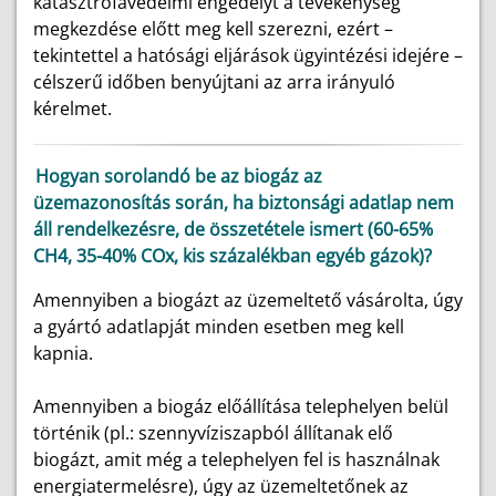
katasztrófavédelmi engedélyt a tevékenység
megkezdése előtt meg kell szerezni, ezért –
tekintettel a hatósági eljárások ügyintézési idejére –
célszerű időben benyújtani az arra irányuló
kérelmet.
Hogyan sorolandó be az biogáz az
üzemazonosítás során, ha biztonsági adatlap nem
áll rendelkezésre, de összetétele ismert (60-65%
CH4, 35-40% COx, kis százalékban egyéb gázok)?
Amennyiben a biogázt az üzemeltető vásárolta, úgy
a gyártó adatlapját minden esetben meg kell
kapnia.
Amennyiben a biogáz előállítása telephelyen belül
történik (pl.: szennyvíziszapból állítanak elő
biogázt, amit még a telephelyen fel is használnak
energiatermelésre), úgy az üzemeltetőnek az