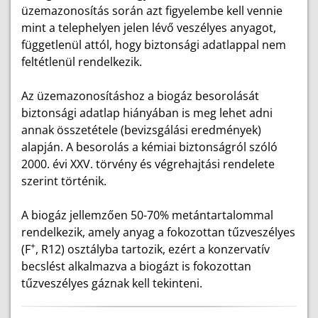
üzemazonosítás során azt figyelembe kell vennie
mint a telephelyen jelen lévő veszélyes anyagot,
függetlenül attól, hogy biztonsági adatlappal nem
feltétlenül rendelkezik.
Az üzemazonosításhoz a biogáz besorolását
biztonsági adatlap hiányában is meg lehet adni
annak összetétele (bevizsgálási eredmények)
alapján. A besorolás a kémiai biztonságról szóló
2000. évi XXV. törvény és végrehajtási rendelete
szerint történik.
A biogáz jellemzően 50-70% metántartalommal
rendelkezik, amely anyag a fokozottan tűzveszélyes
+
(F
, R12) osztályba tartozik, ezért a konzervatív
becslést alkalmazva a biogázt is fokozottan
tűzveszélyes gáznak kell tekinteni.