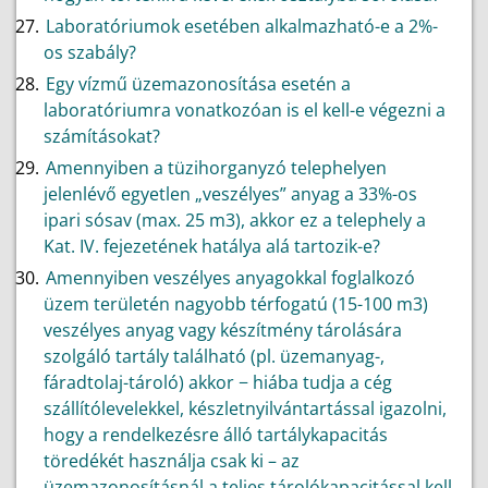
Laboratóriumok esetében alkalmazható-e a 2%-
os szabály?
Egy vízmű üzemazonosítása esetén a
laboratóriumra vonatkozóan is el kell-e végezni a
számításokat?
Amennyiben a tüzihorganyzó telephelyen
jelenlévő egyetlen „veszélyes” anyag a 33%-os
ipari sósav (max. 25 m3), akkor ez a telephely a
Kat. IV. fejezetének hatálya alá tartozik-e?
Amennyiben veszélyes anyagokkal foglalkozó
üzem területén nagyobb térfogatú (15-100 m3)
veszélyes anyag vagy készítmény tárolására
szolgáló tartály található (pl. üzemanyag-,
fáradtolaj-tároló) akkor − hiába tudja a cég
szállítólevelekkel, készletnyilvántartással igazolni,
hogy a rendelkezésre álló tartálykapacitás
töredékét használja csak ki – az
üzemazonosításnál a teljes tárolókapacitással kell