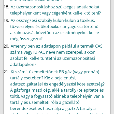
Az üzemazonosításhoz szükséges adatlapokat
telephelyenként vagy cégenként kell-e kitölteni?
Az összegzési szabály külön-külön a toxikus,
tűzveszélyes és ökotoxikus anyagokra történő
alkalmazását követően az eredményeket kell-e
még összegezni?
Amennyiben az adatlapon például a termék CAS
száma vagy IUPAC neve nem szerepel, akkor
azokat fel kell-e tüntetni az üzemazonosítási
adatlapokon?
Ki számít üzemeltetőnek PB-gáz (vagy propán)
tartály esetében? Kié a bejelentési,
adatszolgáltatási és engedélyezési kötelezettség?
A gázforgalmazó cég, akié a tartály (telepítette és
tölti), vagy a fogyasztó akinek a telephelyén van a
tartály és üzemelteti róla a gázellátó
berendezését és használja a gázt? A tartály a