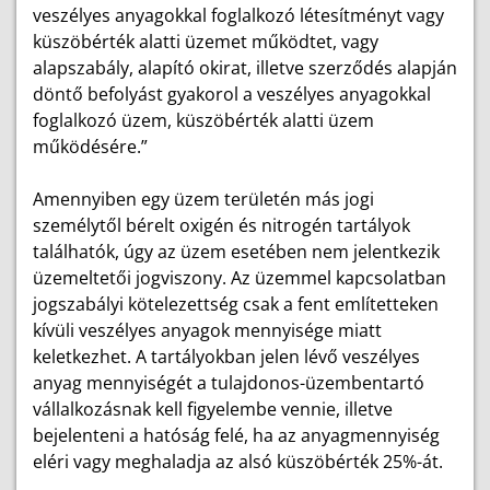
veszélyes anyagokkal foglalkozó létesítményt vagy
küszöbérték alatti üzemet működtet, vagy
alapszabály, alapító okirat, illetve szerződés alapján
döntő befolyást gyakorol a veszélyes anyagokkal
foglalkozó üzem, küszöbérték alatti üzem
működésére.”
Amennyiben egy üzem területén más jogi
személytől bérelt oxigén és nitrogén tartályok
találhatók, úgy az üzem esetében nem jelentkezik
üzemeltetői jogviszony. Az üzemmel kapcsolatban
jogszabályi kötelezettség csak a fent említetteken
kívüli veszélyes anyagok mennyisége miatt
keletkezhet. A tartályokban jelen lévő veszélyes
anyag mennyiségét a tulajdonos-üzembentartó
vállalkozásnak kell figyelembe vennie, illetve
bejelenteni a hatóság felé, ha az anyagmennyiség
eléri vagy meghaladja az alsó küszöbérték 25%-át.