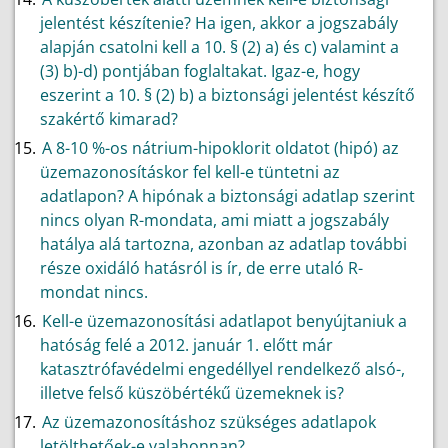
jelentést készítenie? Ha igen, akkor a jogszabály
alapján csatolni kell a 10. § (2) a) és c) valamint a
(3) b)-d) pontjában foglaltakat. Igaz-e, hogy
eszerint a 10. § (2) b) a biztonsági jelentést készítő
szakértő kimarad?
A 8-10 %-os nátrium-hipoklorit oldatot (hipó) az
üzemazonosításkor fel kell-e tüntetni az
adatlapon? A hipónak a biztonsági adatlap szerint
nincs olyan R-mondata, ami miatt a jogszabály
hatálya alá tartozna, azonban az adatlap további
része oxidáló hatásról is ír, de erre utaló R-
mondat nincs.
Kell-e üzemazonosítási adatlapot benyújtaniuk a
hatóság felé a 2012. január 1. előtt már
katasztrófavédelmi engedéllyel rendelkező alsó-,
illetve felső küszöbértékű üzemeknek is?
Az üzemazonosításhoz szükséges adatlapok
letölthetőek-e valahonnan?