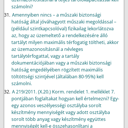
számolni?
Amennyiben nincs – a műszaki biztonsági
hatóság által jóváhagyott műszaki megoldással –
(például szintkapcsolóval) fizikailag lekorlátozva
az, hogy az üzemeltető a rendelkezésére álló
tartályt milyen maximális térfogatig töltheti, akkor
az üzemazonosításnál a névleges
tartálytérfogattal, vagy a tartály
dokumentációjában vagy a műszaki biztonsági
hatóság engedélyében rögzített maximális
töltöttségi szintjével (általában 80-95%) kell
számolni.
A 219/2011. (X.20.) Korm. rendelet 1. melléklet 7.
pontjában foglaltakat hogyan kell értelmezni? Egy-
egy azonos veszélyességi osztályba sorolt
készítmény mennyiségét vagy adott osztályba
sorolt több anyag vagy készítmény együttes
mennyiségét kell-e összehasonlítani a