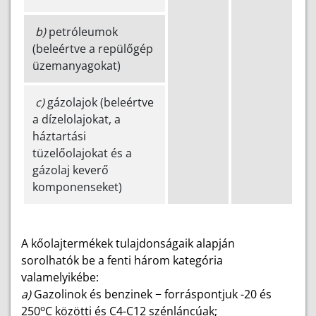
b)
petróleumok
(beleértve a repülőgép
üzemanyagokat)
c)
gázolajok (beleértve
a dízelolajokat, a
háztartási
tüzelőolajokat és a
gázolaj keverő
komponenseket)
A kőolajtermékek tulajdonságaik alapján
sorolhatók be a fenti három kategória
valamelyikébe:
a)
Gazolinok és benzinek − forráspontjuk -20 és
o
250
C közötti és C4-C12 szénláncúak;