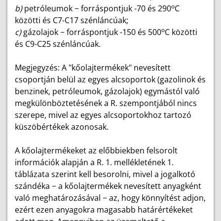
o
b)
petróleumok − forráspontjuk -70 és 290
C
közötti és C7-C17 szénláncúak;
o
c)
gázolajok − forráspontjuk -150 és 500
C közötti
és C9-C25 szénláncúak.
Megjegyzés: A "kőolajtermékek" nevesített
csoportján belül az egyes alcsoportok (gazolinok és
benzinek, petróleumok, gázolajok) egymástól való
megkülönböztetésének a R. szempontjából nincs
szerepe, mivel az egyes alcsoportokhoz tartozó
küszöbértékek azonosak.
A kőolajtermékeket az előbbiekben felsorolt
információk alapján a R. 1. mellékletének 1.
táblázata szerint kell besorolni, mivel a jogalkotó
szándéka − a kőolajtermékek nevesített anyagként
való meghatározásával − az, hogy könnyítést adjon,
ezért ezen anyagokra magasabb határértékeket