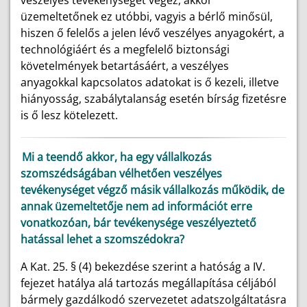
veszélyes tevékenységet végez, akkor
üzemeltetőnek ez utóbbi, vagyis a bérlő minősül,
hiszen ő felelős a jelen lévő veszélyes anyagokért, a
technológiáért és a megfelelő biztonsági
követelmények betartásáért, a veszélyes
anyagokkal kapcsolatos adatokat is ő kezeli, illetve
hiányosság, szabálytalanság esetén bírság fizetésre
is ő lesz kötelezett.
Mi a teendő akkor, ha egy vállalkozás
szomszédságában vélhetően veszélyes
tevékenységet végző másik vállalkozás működik, de
annak üzemeltetője nem ad információt erre
vonatkozóan, bár tevékenysége veszélyeztető
hatással lehet a szomszédokra?
A Kat. 25. § (4) bekezdése szerint a hatóság a IV.
fejezet hatálya alá tartozás megállapítása céljából
bármely gazdálkodó szervezetet adatszolgáltatásra