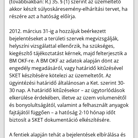
(továbbiakban: R.) 35. § (1) szerint az üzemeltető
akkor készít súlyoskáresemény-elhárítási tervet, ha
részére azt a hatóság előírja.
2012. március 31-ig a hozzájuk beérkezett
bejelentéseket a területi szervek megvizsgálják,
helyszíni vizsgálattal ellenőrzik, ha szükséges,
kiegészítő tájékoztatást kérnek, majd felterjesztik a
BM OKF-re. A BM OKF az adatok alapján dönt az
engedély megadásáról, vagy határidő kitűzésével
SKET készítésére kötelezi az üzemeltetőt. Az
ügyintézési határidő általánosan a Ket. szerint 30-
30 nap. A határidő kitűzésekor – az ügytorlódások
elkerülése érdekében, illetve az üzem volumenétől
és bonyolultságától, valamint a felhasznált anyagok
fajtájától függően – a hatóság 2-10 hónap időt
biztosít a SKET dokumentáció elkészítésére.
A fentiek alapján tehát a bejelentések elbírálása és