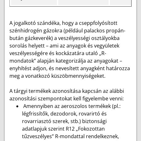
A jogalkotó szándéka, hogy a cseppfolyósított
szénhidrogén gázokra (például palackos propán-
bután gázkeverék) a veszélyességi osztályokba
sorolás helyett – ami az anyagok és vegyületek
veszélyességére és kockázatára utaló „R-
mondatok” alapján kategorizálja az anyagokat –
enyhítést adjon, és nevesített anyagként határozza
meg a vonatkozó küszöbmennyiségeket.
A tárgyi termékek azonosítása kapcsán az alábbi
azonosítási szempontokat kell figyelembe venni:
Amennyiben az aeroszolos termékek (pl.:
légfrissítők, dezodorok, rovarirtó és
rovarriasztó szerek, stb.) biztonsági
adatlapjuk szerint R12 „Fokozottan
tűzveszélyes” R-mondattal rendelkeznek,