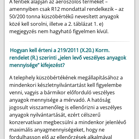
A fentiek alapján az aeroszolos terméket –
amennyiben csak R12 mondattal rendelkezik – az
50/200 tonna küszöbértékű nevesített anyagok
közé kell sorolni, illetve a 2. táblázat 1. e)
megjegyzés nem hagyható figyelmen kívül.
Hogyan kell érteni a 219/2011 (X.20.) Korm.
rendelet (R.) szerinti „jelen levő veszélyes anyagok
mennyisége” kifejezést?
A telephely küszöbértékének megállapításához a
mindenkori készletnyilvántartást kell figyelembe
venni, vagyis a bármikor előforduló veszélyes
anyagok mennyisége a mérvadó. A hatóság
jogosult visszamenőleg is ellenőrizni a veszélyes
anyagok nyilvántartását, ezért célszerű
konzervatívan megbecsülni a mindenkor jelenlévő
maximális anyagmennyiségeket, hogy ne
fordulhasson elő az ellenőrzések alkalmával