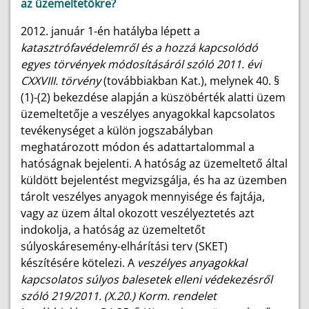
az üzemeltetőkre?
2012. január 1-én hatályba lépett a
katasztrófavédelemről és a hozzá kapcsolódó
egyes törvények módosításáról szóló 2011. évi
CXXVIII. törvény
(továbbiakban Kat.), melynek 40. §
(1)-(2) bekezdése alapján a küszöbérték alatti üzem
üzemeltetője a veszélyes anyagokkal kapcsolatos
tevékenységet a külön jogszabályban
meghatározott módon és adattartalommal a
hatóságnak bejelenti. A hatóság az üzemeltető által
küldött bejelentést megvizsgálja, és ha az üzemben
tárolt veszélyes anyagok mennyisége és fajtája,
vagy az üzem által okozott veszélyeztetés azt
indokolja, a hatóság az üzemeltetőt
súlyoskáresemény-elhárítási terv (SKET)
készítésére kötelezi. A
veszélyes anyagokkal
kapcsolatos súlyos balesetek elleni védekezésről
szóló 219/2011. (X.20.) Korm. rendelet