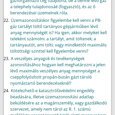
gázforgalmazó cég tulajdona, de a benne lévő gáz
a telephely tulajdonosáé (fogyasztó), és az ő
berendezései üzemelnek róla.
Üzemazonosításkor figyelembe kell venni a PB-
gáz tartályt töltő tartányos gépjárműben lévő
anyag mennyiségét is? Ha igen, akkor melyiket kell
teleként számolni: a tartályt, amit töltenek; a
tartányautót, ami tölti; vagy mindkettőt maximális
töltöttségi szinttel kell figyelembe venni?
A veszélyes anyagok és tevékenységek
azonosításához hogyan kell meghatározni a jelen
lévő maximális veszélyes anyag mennyiséget a
cseppfolyósított propán-bután gázt tároló
nyomástartó berendezéseknél?
Kötelezhető-e katasztrófavédelmi engedély
beadására, illetve üzemazonosítási adatlap
beküldésére az a magánszemély, vagy gazdálkodó
szervezet, amely nem tárol az R. 1. számú