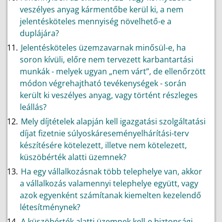
veszélyes anyag kármentőbe kerül ki, a nem
jelentésköteles mennyiség növelhető-e a
duplájára?
Jelentésköteles üzemzavarnak minősül-e, ha
soron kívüli, előre nem tervezett karbantartási
munkák - melyek ugyan „nem várt”, de ellenőrzött
módon végrehajtható tevékenységek - során
került ki veszélyes anyag, vagy történt részleges
leállás?
Mely díjtételek alapján kell igazgatási szolgáltatási
díjat fizetnie súlyoskáreseményelhárítási-terv
készítésére kötelezett, illetve nem kötelezett,
küszöbérték alatti üzemnek?
Ha egy vállalkozásnak több telephelye van, akkor
a vállalkozás valamennyi telephelye együtt, vagy
azok egyenként számítanak kiemelten kezelendő
létesítménynek?
A küszöbérték alatti üzemnek kell-e biztonsági