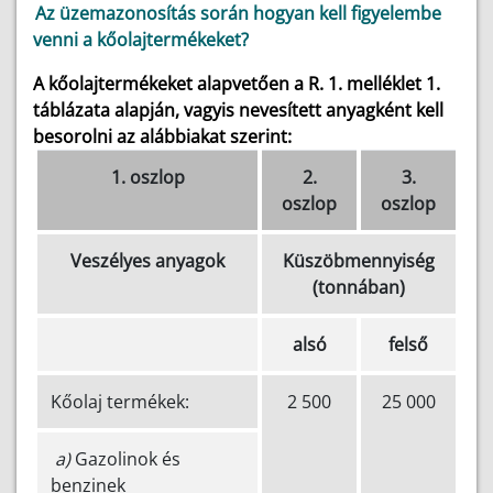
Az üzemazonosítás során hogyan kell figyelembe
venni a kőolajtermékeket?
A kőolajtermékeket alapvetően a R. 1. melléklet 1.
táblázata alapján, vagyis nevesített anyagként kell
besorolni az alábbiakat szerint:
1. oszlop
2.
3.
oszlop
oszlop
Veszélyes anyagok
Küszöbmennyiség
(tonnában)
alsó
felső
Kőolaj termékek:
2 500
25 000
a)
Gazolinok és
benzinek