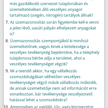
más gazdálkodó szervezet tulajdonában és
üzemeltetésében álló veszélyes anyagot
tartalmazó (oxigén, nitrogén) tartályok állnak?
Az üzemazonosítás során figyelembe kell-e venni
a jelen lévő, vasúti pályán elhelyezett anyagokat
is?
Üzemazonosítás szempontjából ki minősül
üzemeltetőnek, vagyis kinek a kötelessége a
veszélyes tevékenység bejelentése, ha a telephely
tulajdonosa bérbe adja a területet, ahol a
veszélyes tevékenységet végzik?
Mi a teendő akkor, ha egy vállalkozás
szomszédságában vélhetően veszélyes
tevékenységet végző másik vállalkozás működik,
de annak üzemeltetője nem ad információt erre
vonatkozóan, bár tevékenysége veszélyeztető
hatással lehet a szomszédokra?
Amennyiben az oxidáló, tűz- vagy környezetre