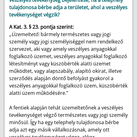
veszélyes tevékenység bejelentése, ha a telephely
tulajdonosa bérbe adja a területet, ahol a veszélyes
tevékenységet végzik?
A Kat. 3. § 23. pontja szerint:
„
Üzemeltető:
bármely természetes vagy jogi
személy vagy jogi személyiséggel nem rendelkező
szervezet, aki vagy amely veszélyes anyagokkal
foglalkozó üzemet, veszélyes anyagokkal foglalkozó
létesítményt vagy küszöbérték alatti üzemet
működtet, vagy alapszabály, alapító okirat, illetve
szerződés alapján döntő befolyást gyakorol a
veszélyes anyagokkal foglalkozó üzem, küszöbérték
alatti üzem működésére.”
A fentiek alapján tehát üzemeltetőnek a veszélyes
tevékenységet végző természetes vagy jogi személy
minősül. Így ha egy telephely tulajdonosa bérbe
adja azt egy másik vállalkozásnak, amely ott