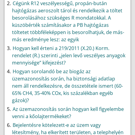
Cégünk R12 veszélyességű, propán-bután
hajtógázas aeroszolt tárol és rendelkezik a töltet
besorolásához szükséges R mondatokkal. A
küszöbérték számításakor a PB hajtógázas
töltetet többféleképpen is besorolhatjuk, de más-
más eredménye lesz: az egyik
Hogyan kell érteni a 219/2011 (X.20.) Korm.
rendelet (R.) szerinti „jelen levő veszélyes anyagok
mennyisége” kifejezést?
Hogyan sorolandó be az biogáz az
üzemazonosítás során, ha biztonsági adatlap
nem áll rendelkezésre, de összetétele ismert (60-
65% CH4, 35-40% COx, kis százalékban egyéb
gázok)?
Az üzemazonosítás során hogyan kell figyelembe
venni a kőolajtermékeket?
Bejelentésre kötelezett-e az üzem vagy
létesítmény, ha elkerített területen, a telephelyén