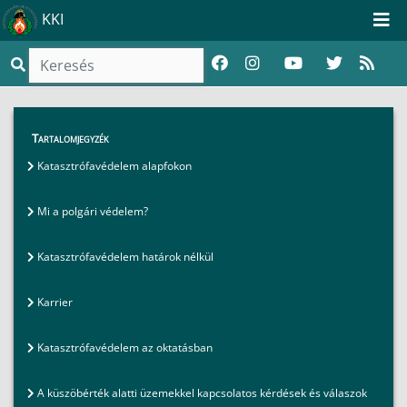
KKI
GYIK
>
Gyakran ismételt kérdések
>
Tartalomjegyzék
A küszöbérték alatti üzemekkel kapcsolatos
Katasztrófavédelem alapfokon
kérdések és válaszok
Mi a polgári védelem?
Katasztrófavédelem határok nélkül
Karrier
Katasztrófavédelem az oktatásban
A küszöbérték alatti üzemekkel kapcsolatos kérdések és válaszok