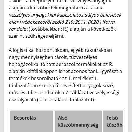
akkor – a telephelyen tárolt veszélyes anyagok
alapján a küszöbérték meghatározására
a
veszélyes anyagokkal kapcsolatos súlyos balesetek
elleni védekezésről szóló 219/2011. (X.20.) Korm.
rendelet
(továbbiakban: R.) alapján a következők
szerint szükséges eljárni.
A logisztikai központokban, egyéb raktárakban
nagy mennyiségben tárolt, tűzveszélyes
hajtógázokkal töltött aeroszol termékeket az R.
alapján kétféleképpen lehet azonosítani. Egyrészt a
termékek besorolhatók az 1. melléklet 1.
táblázatában szereplő nevesített anyagok közé,
másrészt besorolhatók a 2. táblázat veszélyességi
osztályai alá (lásd az alábbi táblázatot).
Besorolás
Alsó
Felső
küszöbmennyiség
küszöbmen