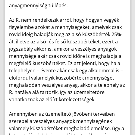
anyagmennyiség túllépés.
Az R. nem rendelkezik arról, hogy hogyan vegyék
figyelembe azokat a mennyiségeket, amelyek csak
rövid ideig haladják meg az alsó küszöbérték 25%-
át, illetve az alsó- és felső küszöbértéket, ezért a
jogszabály akkor is, amikor a veszélyes anyagok
mennyisége akár csak rövid időre is meghaladja a
megfelelő küszöbértéket. Ez azt jelenti, hogy ha a
telephelyen – évente akár csak egy alkalommal is –
előfordul valamelyik küszöbérték mennyiségét
meghaladóan veszélyes anyag, akkor a telephely az
R. hatálya alá tartozik, így az üzemeltetőre
vonatkoznak az előírt kötelezettségek.
Amennyiben az üzemeltető jövőbeni terveiben
szerepel a veszélyes anyagok mennyiségének
valamely küszöbértéket meghaladó emelése, úgy a