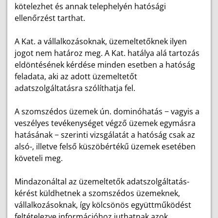
kötelezhet és annak telephelyén hatósági
ellenőrzést tarthat.
A Kat. a vállalkozásoknak, üzemeltetőknek ilyen
jogot nem határoz meg. A Kat. hatálya alá tartozás
eldöntésének kérdése minden esetben a hatóság
feladata, aki az adott üzemeltetőt
adatszolgáltatásra szólíthatja fel.
A szomszédos üzemek ún. dominóhatás − vagyis a
veszélyes tevékenységet végző üzemek egymásra
hatásának − szerinti vizsgálatát a hatóság csak az
alsó-, illetve felső küszöbértékű üzemek esetében
követeli meg.
Mindazonáltal az üzemeltetők adatszolgáltatás-
kérést küldhetnek a szomszédos üzemeknek,
vállalkozásoknak, így kölcsönös együttműködést
feltételezve információhoz juthatnak azok