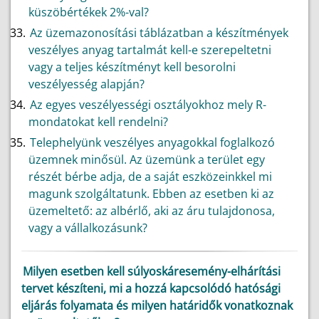
küszöbértékek 2%-val?
Az üzemazonosítási táblázatban a készítmények
veszélyes anyag tartalmát kell-e szerepeltetni
vagy a teljes készítményt kell besorolni
veszélyesség alapján?
Az egyes veszélyességi osztályokhoz mely R-
mondatokat kell rendelni?
Telephelyünk veszélyes anyagokkal foglalkozó
üzemnek minősül. Az üzemünk a terület egy
részét bérbe adja, de a saját eszközeinkkel mi
magunk szolgáltatunk. Ebben az esetben ki az
üzemeltető: az albérlő, aki az áru tulajdonosa,
vagy a vállalkozásunk?
Milyen esetben kell súlyoskáresemény-elhárítási
tervet készíteni, mi a hozzá kapcsolódó hatósági
eljárás folyamata és milyen határidők vonatkoznak