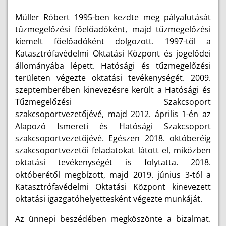
Müller Róbert 1995-ben kezdte meg pályafutását
tűzmegelőzési főelőadóként, majd tűzmegelőzési
kiemelt főelőadóként dolgozott. 1997-től a
Katasztrófavédelmi Oktatási Központ és jogelődei
állományába lépett. Hatósági és tűzmegelőzési
területen végezte oktatási tevékenységét.
2009.
szeptemberében kinevezésre került a Hatósági és
Tűzmegelőzési Szakcsoport
szakcsoportvezetőjévé, majd
2012. április 1-én az
Alapozó Ismereti és Hatósági Szakcsoport
szakcsoportvezetőjévé. Egészen 2018. októberéig
szakcsoportvezetői feladatokat látott el, miközben
oktatási tevékenységét is folytatta. 2018.
októberétől megbízott, majd 2019. június 3-tól a
Katasztrófavédelmi Oktatási Központ kinevezett
oktatási igazgatóhelyettesként
végezte
munkáját.
Az ünnepi beszédében megköszönte a bizalmat.