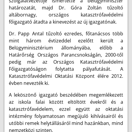
szolgálatvezetője
ismertette a belügyminiszter
határozatát, majd Dr. Góra Zoltán tűzoltó
altábornagy, országos katasztrófavédelmi
főigazgató átadta a kinevezést az új igazgatónak.
Dr. Papp Antal tűzoltó ezredes, főtanácsos több
mint három évtizeddel ezelőtt
került a
Belügyminisztérium állományába,
előbb a
Határőrség Országos Parancsnokságán, 2000-től
pedig már az Országos Katasztrófavédelmi
Főigazgatóságon folytatta pályafutását. A
Katasztrófavédelmi Oktatási Központ élére 2012.
évben nevezték ki.
A leköszönő igazgató beszédében megemlékezett
az iskola falai között eltöltött évekről és a
katasztrófavédelem, ezzel együtt az oktatási
intézmény folyamatosan megújuló kihívásairól és
utóbbi remek helytállásáról mind hazánkban, mind
nemzetközi szinten.