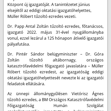
Központ új igazgatóját. A tanintézetet június
elsejétől az eddigi oktatási igazgatóhelyettes,
Müller Róbert tűzoltó ezredes vezeti.
Dr. Papp Antal Zoltán tűzoltó ezredes, főtanácsos,
igazgató 2022. május 31-ével nyugállományba
vonul, ezzel lezárul a 125 hónapon átívelő igazgatói
pályafutása.
Dr. Pintér Sándor belügyminiszter – Dr. Góra
Zoltán tűzoltó altábornagy, országos
katasztrófavédelmi főigazgató javaslatára – Müller
Róbert tűzoltó ezredest, az igazgatóság eddigi
oktatási igazgatóhelyettesét nevezte ki az igazgatói
feladatok ellátására.
Az ünnepi állománygyűlésen Vietórisz Ágnes
tűzoltó ezredes, a BM Országos Katasztrófavédelmi
Főigazgatóság
Humán Szolgálat