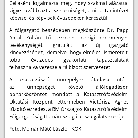
Céljaként fogalmazta meg, hogy szakmai alázattal
vigye tovább azt a szellemiséget, amit a Tanintézet
képvisel és képviselt évtizedeken keresztül.
A főigazgató beszédében megköszönte Dr. Papp
Antal Zoltán tű. ezredes eddigi eredményes
tevékenységét, gratulált az új igazgató
kinevezéséhez, kiemelve, hogy elméleti ismereteit,
több évtizedes gyakorlati tapasztalatait
felhasználva vezesse a rá bízott szervezetet.
A csapatzászló ünnepélyes átadása után,
az
ünnepséget követő állófogadáson
pohárköszöntőt mondott a Katasztrófavédelmi
Oktatási Központ éttermében Vietórisz Ágnes
tűzoltó ezredes, a BM Országos Katasztrófavédelmi
Főigazgatóság
Humán Szolgálat szolgálatvezetője
.
Fotó: Molnár Máté László - KOK