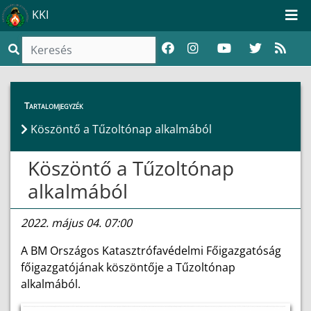
KKI
Híreink
>
Hírek
Tartalomjegyzék
Köszöntő a Tűzoltónap alkalmából
Köszöntő a Tűzoltónap
alkalmából
2022. május 04. 07:00
A BM Országos Katasztrófavédelmi Főigazgatóság
főigazgatójának köszöntője a Tűzoltónap
alkalmából.