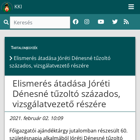
KKI
Híreink
>
Hírek
Tartalomjegyzék
Elismerés átadása Jóréti Dénesné tűzoltó
százados, vizsgálatvezető részére
Elismerés átadása Jóréti
Dénesné tűzoltó százados,
vizsgálatvezető részére
2021. február 02. 10:09
Főigazgatói ajándéktárgy jutalomban részesült 60.
születésnapja alkalmából Jóréti Dénesné tűzoltó