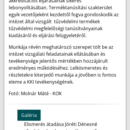
akkreditációs eljárásainak sikeres
lebonyolításában. Terméktanúsítási szakterület
egyik vezetőjeként kezdettől fogva gondoskodik az
intézet által vizsgált tűzvédelmi termékek
tűzvédelmi megfelelőségi tanúsítványainak
kiadásáról és eljárási felügyeletéről.
Munkája révén meghatározó szerepet tölt be az
intézet vizsgálati feladatainak ellátásában és
tevékenysége jelentős mértékben hozzájárult
eredményes működéséhez. Lelkiismeretes és
részletekre kiterjedő munkája a jövőben is fontos
eleme a KKI tevékenységének.
Fotó: Molnár Máté - KOK
Galéria
Elismerés átadása Jóréti Dénesné