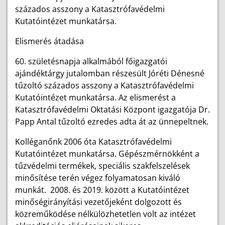
százados asszony a Katasztrófavédelmi
Kutatóintézet munkatársa.
Elismerés átadása
60. születésnapja alkalmából főigazgatói
ajándéktárgy jutalomban részesült Jóréti Dénesné
tűzoltó százados asszony a Katasztrófavédelmi
Kutatóintézet munkatársa. Az elismerést a
Katasztrófavédelmi Oktatási Központ igazgatója Dr.
Papp Antal tűzoltó ezredes adta át az ünnepeltnek.
Kolléganőnk 2006 óta Katasztrófavédelmi
Kutatóintézet munkatársa. Gépészmérnökként a
tűzvédelmi termékek, speciális szakfelszelések
minősítése terén végez folyamatosan kiváló
munkát. 2008. és 2019. között a Kutatóintézet
minőségirányítási vezetőjeként dolgozott és
közreműködése nélkülözhetetlen volt az intézet